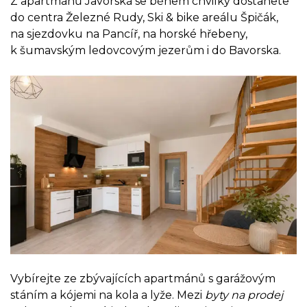
Z apartmánů Javorská se během chvilky dostanete
do centra Železné Rudy, Ski & bike areálu Špičák,
na sjezdovku na Pancíř, na horské hřebeny,
k šumavským ledovcovým jezerům i do Bavorska.
Vybírejte ze zbývajících apartmánů s garážovým
stáním a kójemi na kola a lyže. Mezi
byty na prodej