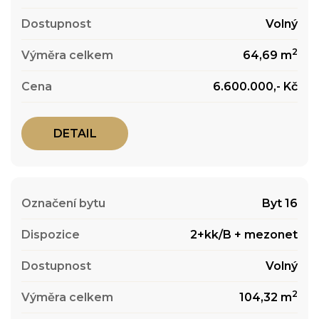
Volný
2
64,69 m
6.600.000,- Kč
DETAIL
Byt 16
2+kk/B + mezonet
Volný
2
104,32 m