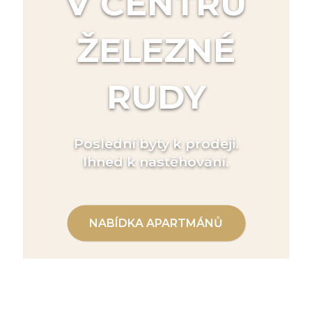
V CENTRU
ŽELEZNÉ
RUDY
Poslední byty k prodeji.
Ihned k nastěhování.
NABÍDKA APARTMÁNŮ