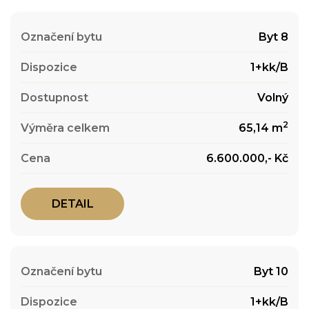
Byt 8
1+kk/B
Volný
2
65,14 m
6.600.000,- Kč
DETAIL
Byt 10
1+kk/B