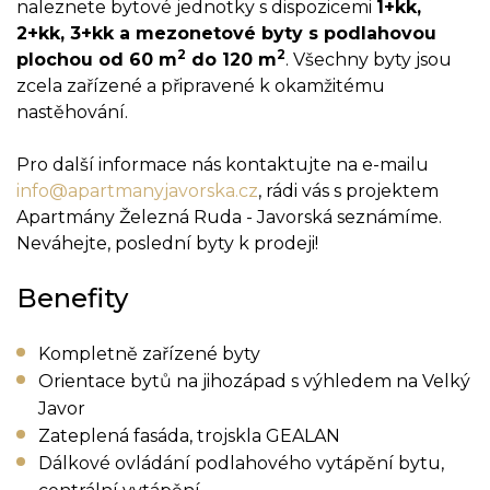
naleznete bytové jednotky s dispozicemi
1+kk,
2+kk, 3+kk a mezonetové byty s podlahovou
2
2
plochou od 60 m
do 120 m
. Všechny byty jsou
zcela zařízené a připravené k okamžitému
nastěhování.
Pro další informace nás kontaktujte na e-mailu
info@apartmanyjavorska.cz
, rádi vás s projektem
Apartmány Železná Ruda - Javorská seznámíme.
Neváhejte, poslední byty k prodeji!
Benefity
Kompletně zařízené byty
Orientace bytů na jihozápad s výhledem na Velký
Javor
Zateplená fasáda, trojskla GEALAN
Dálkové ovládání podlahového vytápění bytu,