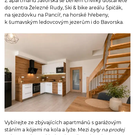
Z apartmánů Javorská se během chvilky dostanete
do centra Železné Rudy, Ski & bike areálu Špičák,
na sjezdovku na Pancíř, na horské hřebeny,
k šumavským ledovcovým jezerům i do Bavorska.
Vybírejte ze zbývajících apartmánů s garážovým
stáním a kójemi na kola a lyže. Mezi
byty na prodej