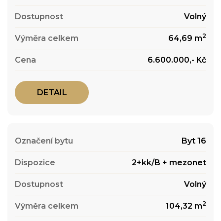
Volný
2
64,69 m
6.600.000,- Kč
DETAIL
Byt 16
2+kk/B + mezonet
Volný
2
104,32 m