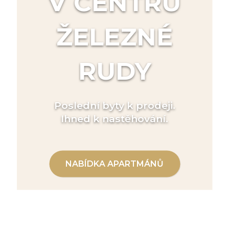
V CENTRU
ŽELEZNÉ
RUDY
Poslední byty k prodeji.
Ihned k nastěhování.
NABÍDKA APARTMÁNŮ