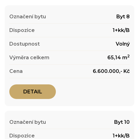
Byt 8
1+kk/B
Volný
2
65,14 m
6.600.000,- Kč
DETAIL
Byt 10
1+kk/B