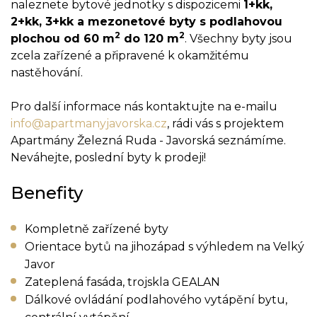
naleznete bytové jednotky s dispozicemi
1+kk,
2+kk, 3+kk a mezonetové byty s podlahovou
2
2
plochou od 60 m
do 120 m
. Všechny byty jsou
zcela zařízené a připravené k okamžitému
nastěhování.
Pro další informace nás kontaktujte na e-mailu
info@apartmanyjavorska.cz
, rádi vás s projektem
Apartmány Železná Ruda - Javorská seznámíme.
Neváhejte, poslední byty k prodeji!
Benefity
Kompletně zařízené byty
Orientace bytů na jihozápad s výhledem na Velký
Javor
Zateplená fasáda, trojskla GEALAN
Dálkové ovládání podlahového vytápění bytu,